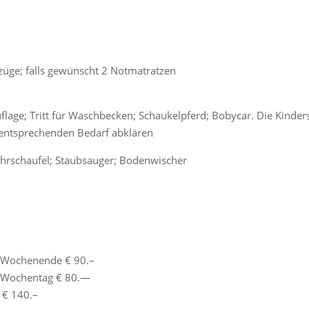
züge; falls gewünscht 2 Notmatratzen
auflage; Tritt für Waschbecken; Schaukelpferd; Bobycar. Die Kind
 entsprechenden Bedarf abklären
ehrschaufel; Staubsauger; Bodenwischer
g Wochenende € 90.–
g Wochentag € 80.—
 € 140.–