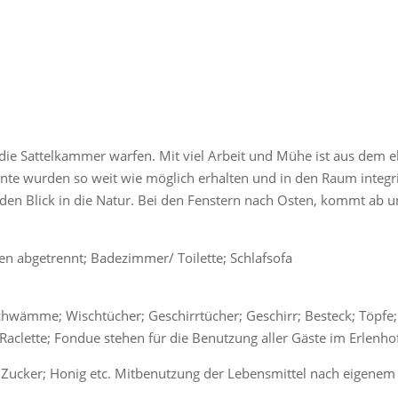
in die Sattelkammer warfen. Mit viel Arbeit und Mühe ist aus dem 
e wurden so weit wie möglich erhalten und in den Raum integrie
t den Blick in die Natur. Bei den Fenstern nach Osten, kommt ab 
n abgetrennt; Badezimmer/ Toilette; Schlafsofa
Schwämme; Wischtücher; Geschirrtücher; Geschirr; Besteck; Töpfe
 Raclette; Fondue stehen für die Benutzung aller Gäste im Erlenhof
ee; Zucker; Honig etc. Mitbenutzung der Lebensmittel nach eigene