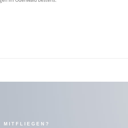
gen im Odenwald bestens.
 MITFLIEGEN?